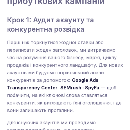
прибуткових кампаній
Крок 1: Аудит акаунту та
конкурентна розвідка
Перш ніж торкнутися жодної ставки або
переписати жоден заголовок, ми витрачаємо
час на розуміння вашого бізнесу, маржі, циклу
продажів і конкурентного ландшафту. Для нових
акаунтів ми будуємо порівняльний аналіз
конкурентів за допомогою
Google Ads
Transparency Center
,
SEMrush
і
SpyFu
— щоб
побачити, на які ключові слова ставляться
конкуренти, як виглядають їхні оголошення, і де
вони залишають прогалини.
Для існуючих акаунтів ми проводимо