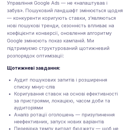
Управління Google Ads — не «налаштував і
забув». Пошуковий ландшафт змінюється щодня
— конкуренти коригують ставки, з’являються
нові пошукові тренди, сезонність впливає на
коефіцієнти конверсії, оновлення алгоритму
Google змінюють показ кампаній. Ми
підтримуємо структурований щотижневий
розпорядок оптимізації:
Щотижневі завдання:
Аудит пошукових запитів і розширення
списку мінус-слів
Коригування ставок на основі ефективності
за пристроями, локацією, часом доби та
аудиторіями
Аналіз ротації оголошень — призупинення
неефективних, запуск нових варіантів
Перевірка темпу витрат бюджету — щоб не