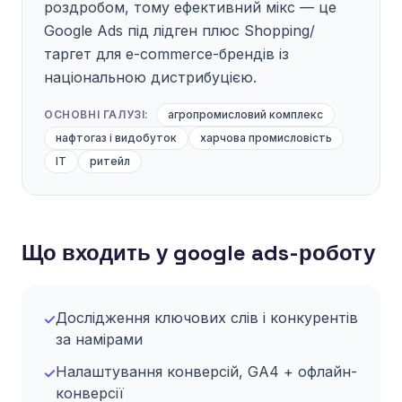
роздробом, тому ефективний мікс — це
Google Ads під лідген плюс Shopping/
таргет для e-commerce-брендів із
національною дистрибуцією.
ОСНОВНІ ГАЛУЗІ:
агропромисловий комплекс
нафтогаз і видобуток
харчова промисловість
IT
ритейл
Що входить у google ads-роботу
Дослідження ключових слів і конкурентів
✓
за намірами
Налаштування конверсій, GA4 + офлайн-
✓
конверсії