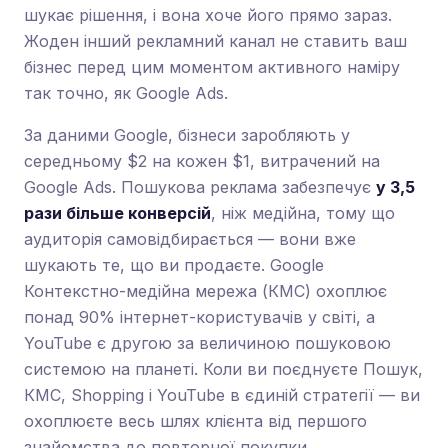
шукає рішення, і вона хоче його прямо зараз.
Жоден інший рекламний канал не ставить ваш
бізнес перед цим моментом активного наміру
так точно, як Google Ads.
За даними Google, бізнеси заробляють у
середньому $2 на кожен $1, витрачений на
Google Ads. Пошукова реклама забезпечує
у 3,5
рази більше конверсій
, ніж медійна, тому що
аудиторія самовідбирається — вони вже
шукають те, що ви продаєте. Google
Контекстно-медійна мережа (КМС) охоплює
понад 90% інтернет-користувачів у світі, а
YouTube є другою за величиною пошуковою
системою на планеті. Коли ви поєднуєте Пошук,
КМС, Shopping і YouTube в єдиній стратегії — ви
охоплюєте весь шлях клієнта від першого
знайомства до повторної покупки.