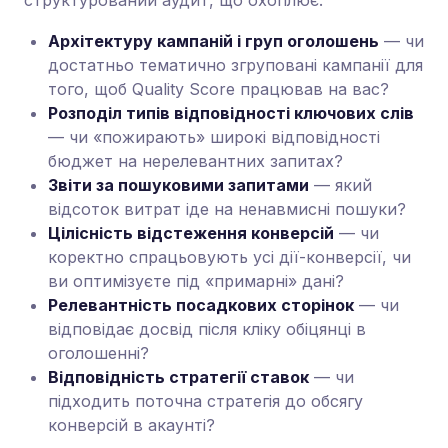
структурований аудит, що охоплює:
Архітектуру кампаній і груп оголошень
— чи
достатньо тематично згруповані кампанії для
того, щоб Quality Score працював на вас?
Розподіл типів відповідності ключових слів
— чи «пожирають» широкі відповідності
бюджет на нерелевантних запитах?
Звіти за пошуковими запитами
— який
відсоток витрат іде на ненавмисні пошуки?
Цілісність відстеження конверсій
— чи
коректно спрацьовують усі дії-конверсії, чи
ви оптимізуєте під «примарні» дані?
Релевантність посадкових сторінок
— чи
відповідає досвід після кліку обіцянці в
оголошенні?
Відповідність стратегії ставок
— чи
підходить поточна стратегія до обсягу
конверсій в акаунті?