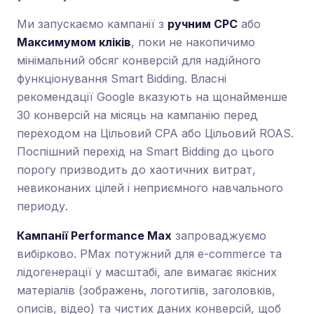
Ми запускаємо кампанії з
ручним CPC
або
Максимумом кліків
, поки не накопичимо
мінімальний обсяг конверсій для надійного
функціонування Smart Bidding. Власні
рекомендації Google вказують на щонайменше
30 конверсій на місяць на кампанію перед
переходом на Цільовий CPA або Цільовий ROAS.
Поспішний перехід на Smart Bidding до цього
порогу призводить до хаотичних витрат,
невиконаних цілей і неприємного навчального
периоду.
Кампанії Performance Max
запроваджуємо
вибірково. PMax потужний для e-commerce та
лідогенерації у масштабі, але вимагає якісних
матеріалів (зображень, логотипів, заголовків,
описів, відео) та чистих даних конверсій, щоб