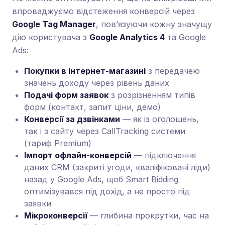
впроваджуємо відстеження конверсій через
Google Tag Manager
, пов’язуючи кожну значущу
дію користувача з
Google Analytics 4
та Google
Ads:
Покупки в інтернет-магазині
з передачею
значень доходу через рівень даних
Подачі форм заявок
з розрізненням типів
форм (контакт, запит ціни, демо)
Конверсії за дзвінками
— як із оголошень,
так і з сайту через CallTracking системи
(тариф Premium)
Імпорт офлайн-конверсій
— підключення
даних CRM (закриті угоди, кваліфіковані ліди)
назад у Google Ads, щоб Smart Bidding
оптимізувався під дохід, а не просто під
заявки
Мікроконверсії
— глибина прокрутки, час на