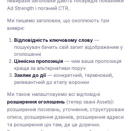
невиразні заголовки дають посередні показники
Ad Strength і поганий CTR.
Ми пишемо заголовки, що охоплюють три
виміри:
Відповідність ключовому слову
—
пошукувач бачить свій запит відображеним у
оголошенні
Ціннісна пропозиція
— чим ваша пропозиція
краща за альтернативи поруч
Заклик до дії
— конкретний, терміновий,
релевантний до етапу воронки
Ми також налаштовуємо всі відповідні
розширення оголошень
(тепер звані Assets):
розширення посилань, уточнення, структуровані
описи, розширення дзвінків, розширення адреси
та розширення цін там, де це доречно.