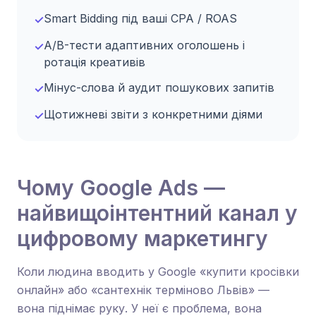
Smart Bidding під ваші CPA / ROAS
✓
A/B-тести адаптивних оголошень і
✓
ротація креативів
Мінус-слова й аудит пошукових запитів
✓
Щотижневі звіти з конкретними діями
✓
Чому Google Ads —
найвищоінтентний канал у
цифровому маркетингу
Коли людина вводить у Google «купити кросівки
онлайн» або «сантехнік терміново Львів» —
вона піднімає руку. У неї є проблема, вона