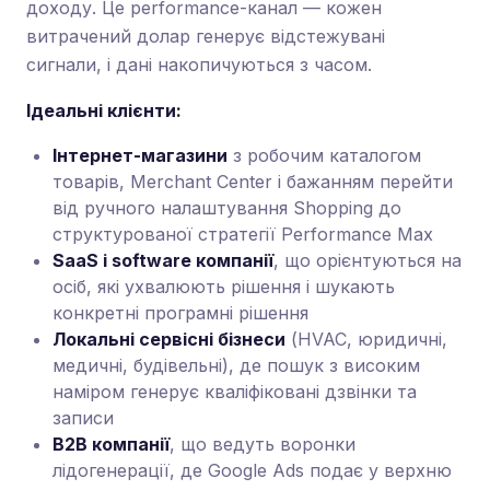
доходу. Це performance-канал — кожен
витрачений долар генерує відстежувані
сигнали, і дані накопичуються з часом.
Ідеальні клієнти:
Інтернет-магазини
з робочим каталогом
товарів, Merchant Center і бажанням перейти
від ручного налаштування Shopping до
структурованої стратегії Performance Max
SaaS і software компанії
, що орієнтуються на
осіб, які ухвалюють рішення і шукають
конкретні програмні рішення
Локальні сервісні бізнеси
(HVAC, юридичні,
медичні, будівельні), де пошук з високим
наміром генерує кваліфіковані дзвінки та
записи
B2B компанії
, що ведуть воронки
лідогенерації, де Google Ads подає у верхню