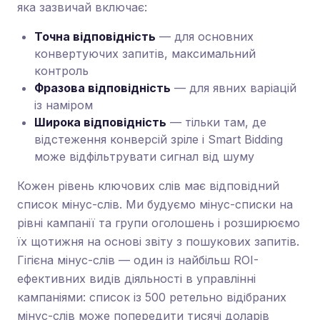
яка зазвичай включає:
Точна відповідність
— для основних
конвертуючих запитів, максимальний
контроль
Фразова відповідність
— для явних варіацій
із наміром
Широка відповідність
— тільки там, де
відстеження конверсій зріле і Smart Bidding
може відфільтрувати сигнал від шуму
Кожен рівень ключових слів має відповідний
список мінус-слів. Ми будуємо мінус-списки на
рівні кампанії та групи оголошень і розширюємо
їх щотижня на основі звіту з пошукових запитів.
Гігієна мінус-слів — один із найбільш ROI-
ефективних видів діяльності в управлінні
кампаніями: список із 500 ретельно відібраних
мінус-слів може попередити тисячі доларів