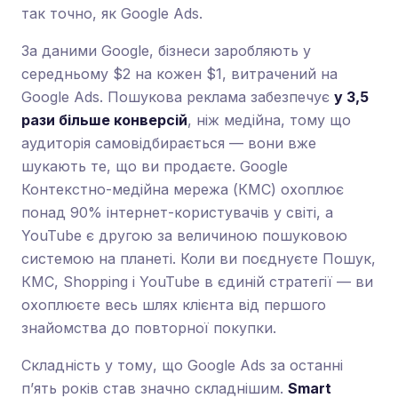
так точно, як Google Ads.
За даними Google, бізнеси заробляють у
середньому $2 на кожен $1, витрачений на
Google Ads. Пошукова реклама забезпечує
у 3,5
рази більше конверсій
, ніж медійна, тому що
аудиторія самовідбирається — вони вже
шукають те, що ви продаєте. Google
Контекстно-медійна мережа (КМС) охоплює
понад 90% інтернет-користувачів у світі, а
YouTube є другою за величиною пошуковою
системою на планеті. Коли ви поєднуєте Пошук,
КМС, Shopping і YouTube в єдиній стратегії — ви
охоплюєте весь шлях клієнта від першого
знайомства до повторної покупки.
Складність у тому, що Google Ads за останні
п’ять років став значно складнішим.
Smart