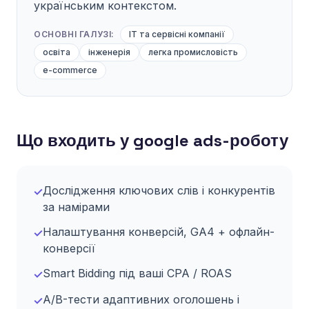
українським контекстом.
ОСНОВНІ ГАЛУЗІ:
IT та сервісні компанії
освіта
інженерія
легка промисловість
e-commerce
Що входить у google ads-роботу
Дослідження ключових слів і конкурентів
✓
за намірами
Налаштування конверсій, GA4 + офлайн-
✓
конверсії
Smart Bidding під ваші CPA / ROAS
✓
A/B-тести адаптивних оголошень і
✓