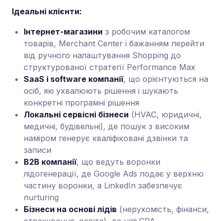
Ідеальні клієнти:
Інтернет-магазини
з робочим каталогом
товарів, Merchant Center і бажанням перейти
від ручного налаштування Shopping до
структурованої стратегії Performance Max
SaaS і software компанії
, що орієнтуються на
осіб, які ухвалюють рішення і шукають
конкретні програмні рішення
Локальні сервісні бізнеси
(HVAC, юридичні,
медичні, будівельні), де пошук з високим
наміром генерує кваліфіковані дзвінки та
записи
B2B компанії
, що ведуть воронки
лідогенерації, де Google Ads подає у верхню
частину воронки, а LinkedIn забезпечує
nurturing
Бізнеси на основі лідів
(нерухомість, фінанси,