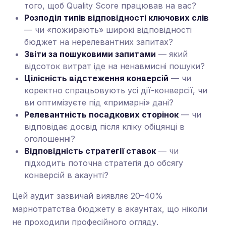
того, щоб Quality Score працював на вас?
Розподіл типів відповідності ключових слів
— чи «пожирають» широкі відповідності
бюджет на нерелевантних запитах?
Звіти за пошуковими запитами
— який
відсоток витрат іде на ненавмисні пошуки?
Цілісність відстеження конверсій
— чи
коректно спрацьовують усі дії-конверсії, чи
ви оптимізуєте під «примарні» дані?
Релевантність посадкових сторінок
— чи
відповідає досвід після кліку обіцянці в
оголошенні?
Відповідність стратегії ставок
— чи
підходить поточна стратегія до обсягу
конверсій в акаунті?
Цей аудит зазвичай виявляє 20–40%
марнотратства бюджету в акаунтах, що ніколи
не проходили професійного огляду.