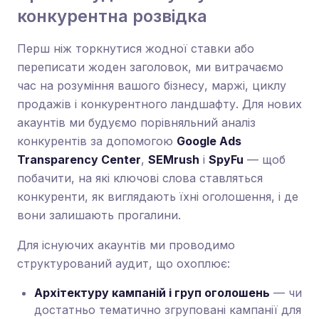
конкурентна розвідка
Перш ніж торкнутися жодної ставки або
переписати жоден заголовок, ми витрачаємо
час на розуміння вашого бізнесу, маржі, циклу
продажів і конкурентного ландшафту. Для нових
акаунтів ми будуємо порівняльний аналіз
конкурентів за допомогою
Google Ads
Transparency Center
,
SEMrush
і
SpyFu
— щоб
побачити, на які ключові слова ставляться
конкуренти, як виглядають їхні оголошення, і де
вони залишають прогалини.
Для існуючих акаунтів ми проводимо
структурований аудит, що охоплює:
Архітектуру кампаній і груп оголошень
— чи
достатньо тематично згруповані кампанії для