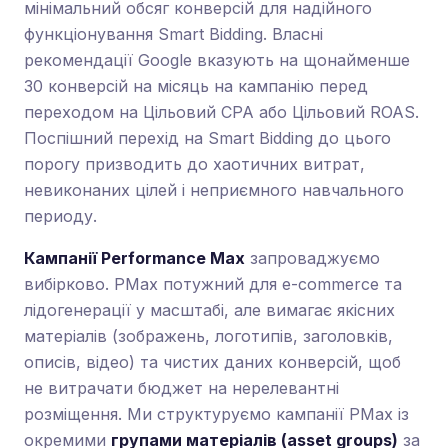
мінімальний обсяг конверсій для надійного
функціонування Smart Bidding. Власні
рекомендації Google вказують на щонайменше
30 конверсій на місяць на кампанію перед
переходом на Цільовий CPA або Цільовий ROAS.
Поспішний перехід на Smart Bidding до цього
порогу призводить до хаотичних витрат,
невиконаних цілей і неприємного навчального
периоду.
Кампанії Performance Max
запроваджуємо
вибірково. PMax потужний для e-commerce та
лідогенерації у масштабі, але вимагає якісних
матеріалів (зображень, логотипів, заголовків,
описів, відео) та чистих даних конверсій, щоб
не витрачати бюджет на нерелевантні
розміщення. Ми структуруємо кампанії PMax із
окремими
групами матеріалів (asset groups)
за