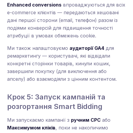
Enhanced conversions
впроваджуються для всіх
e-commerce клієнтів — передаються хешовані
дані першої сторони (email, телефон) разом із
подіями конверсій для підвищення точності
атрибуції в умовах обмежень cookie.
Ми також налаштовуємо
аудиторії GA4
для
ремаркетингу — користувачі, які відвідали
конкретні сторінки товарів, кинули кошик,
завершили покупку (для виключення або
апселу) або взаємодіяли з цінним контентом.
Крок 5: Запуск кампаній та
розгортання Smart Bidding
Ми запускаємо кампанії з
ручним CPC
або
Максимумом кліків
, поки не накопичимо