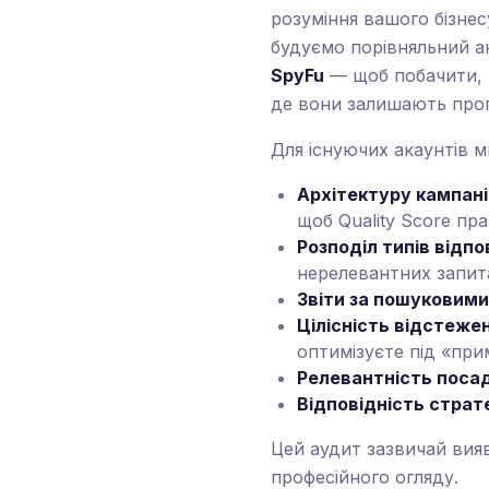
розуміння вашого бізнес
будуємо порівняльний а
SpyFu
— щоб побачити, н
де вони залишають про
Для існуючих акаунтів 
Архітектуру кампані
щоб Quality Score пр
Розподіл типів відпо
нерелевантних запит
Звіти за пошуковим
Цілісність відстеже
оптимізуєте під «при
Релевантність поса
Відповідність страте
Цей аудит зазвичай вия
професійного огляду.