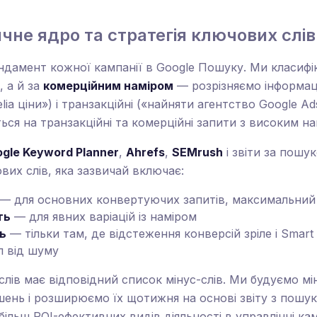
чне ядро та стратегія ключових слів
дамент кожної кампанії в Google Пошуку. Ми класифі
, а й за
комерційним наміром
— розрізняємо інформаці
itelia ціни») і транзакційні («найняти агентство Google 
ся на транзакційні та комерційні запити з високим на
gle Keyword Planner
,
Ahrefs
,
SEMrush
і звіти за пошу
их слів, яка зазвичай включає:
— для основних конвертуючих запитів, максимальний
ть
— для явних варіацій із наміром
ь
— тільки там, де відстеження конверсій зріле і Smart
л від шуму
лів має відповідний список мінус-слів. Ми будуємо мін
шень і розширюємо їх щотижня на основі звіту з пошуко
більш ROI-ефективних видів діяльності в управлінні кам