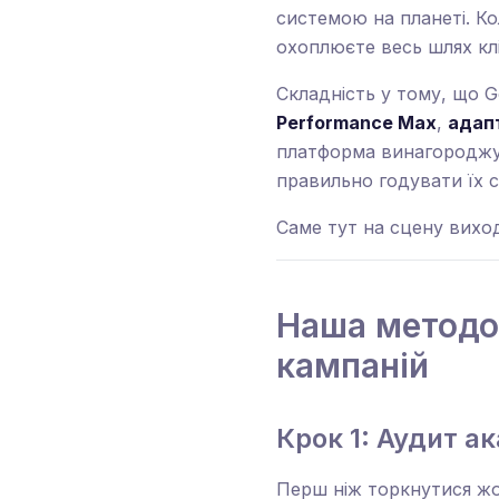
системою на планеті. Ко
охоплюєте весь шлях кл
Складність у тому, що G
Performance Max
,
адап
платформа винагороджує
правильно годувати їх с
Саме тут на сцену виходи
Наша методол
кампаній
Крок 1: Аудит а
Перш ніж торкнутися жо