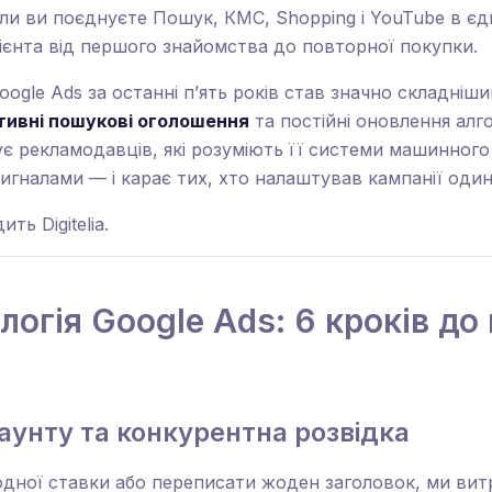
ли ви поєднуєте Пошук, КМС, Shopping і YouTube в єди
ієнта від першого знайомства до повторної покупки.
oogle Ads за останні п’ять років став значно складніш
тивні пошукові оголошення
та постійні оновлення ал
 рекламодавців, які розуміють її системи машинного 
игналами — і карає тих, хто налаштував кампанії один 
ть Digitelia.
огія Google Ads: 6 кроків до
каунту та конкурентна розвідка
дної ставки або переписати жоден заголовок, ми вит