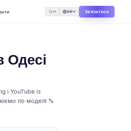
Звʼязатися
акти
UK
⌘K
в Одесі
g і YouTube із
ацюємо по моделі %