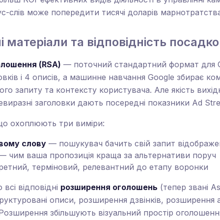
ус-слів може попередити тисячі доларів марнотратства
і матеріали та відповідність посадко
олошення (RSA)
— поточний стандартний формат для 
овків і 4 описів, а машинне навчання Google збирає ком
го запиту та контексту користувача. Але якість вихі
виразні заголовки дають посередні показники Ad Stre
що охоплюють три виміри:
овому слову
— пошукувач бачить свій запит відображе
— чим ваша пропозиція краща за альтернативи поруч
етний, терміновий, релевантний до етапу воронки
всі відповідні
розширення оголошень
(тепер звані A
труктуровані описи, розширення дзвінків, розширення
. Розширення збільшують візуальний простір оголошенн