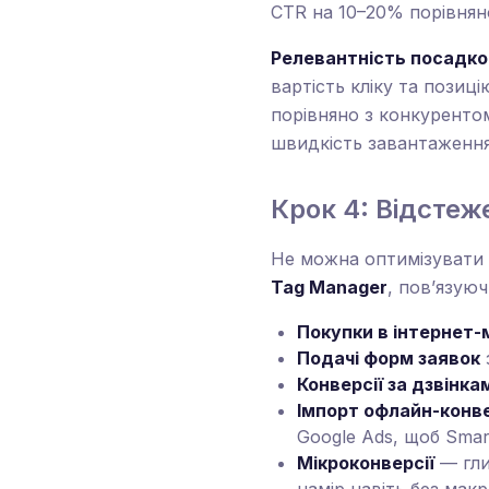
CTR на 10–20% порівнян
Релевантність посадков
вартість кліку та позиц
порівняно з конкурентом
швидкість завантаження (
Крок 4: Відстеж
Не можна оптимізувати 
Tag Manager
, пов’язую
Покупки в інтернет-
Подачі форм заявок
Конверсії за дзвінка
Імпорт офлайн-конв
Google Ads, щоб Smart
Мікроконверсії
— гли