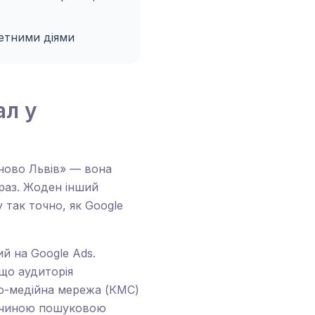
етними діями
ал у
іново Львів» — вона
араз. Жоден інший
так точно, як Google
й на Google Ads.
 що аудиторія
о-медійна мережа (КМС)
еличиною пошуковою