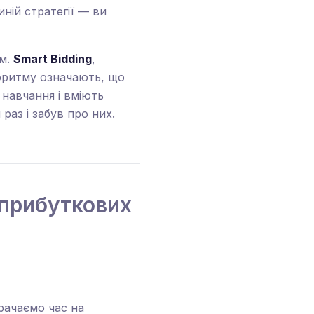
ній стратегії — ви
им.
Smart Bidding
,
горитму означають, що
навчання і вміють
раз і забув про них.
 прибуткових
рачаємо час на