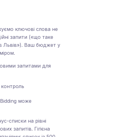
куємо ключові слова не
йні запити («що таке
Ads Львів»). Ваш бюджет у
міром.
ковими запитами для
 контроль
 Bidding може
ус-списки на рівні
вих запитів. Гігієна
паніями: список із 500