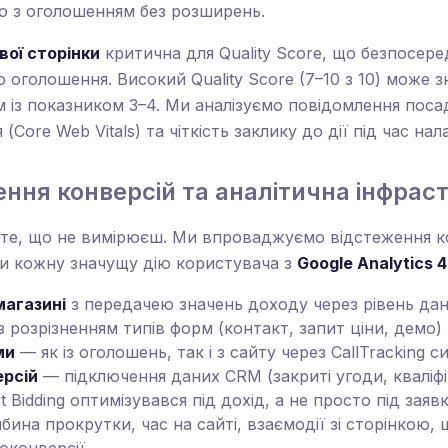
о з оголошенням без розширень.
ої сторінки
критична для Quality Score, що безпосер
ію оголошення. Високий Quality Score (7–10 з 10) може
 із показником 3–4. Ми аналізуємо повідомлення поса
Core Web Vitals) та чіткість заклику до дії під час на
ення конверсій та аналітична інфрас
те, що не вимірюєш. Ми впроваджуємо відстеження к
чи кожну значущу дію користувача з
Google Analytics 4
магазині
з передачею значень доходу через рівень да
з розрізненням типів форм (контакт, запит ціни, демо)
ми
— як із оголошень, так і з сайту через CallTracking 
ерсій
— підключення даних CRM (закриті угоди, кваліфік
 Bidding оптимізувався під дохід, а не просто під заяв
бина прокрутки, час на сайті, взаємодії зі сторінкою,