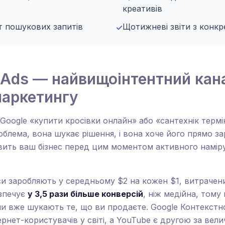
креативів
т пошукових запитів
Щотижневі звіти з конкр
✓
 Ads — найвищоінтентний кан
аркетингу
Google «купити кросівки онлайн» або «сантехнік терм
проблема, вона шукає рішення, і вона хоче його прямо з
вить ваш бізнес перед цим моментом активного наміру 
си заробляють у середньому $2 на кожен $1, витрачени
зпечує
у 3,5 рази більше конверсій
, ніж медійна, тому
и вже шукають те, що ви продаєте. Google Контекстн
рнет-користувачів у світі, а YouTube є другою за в