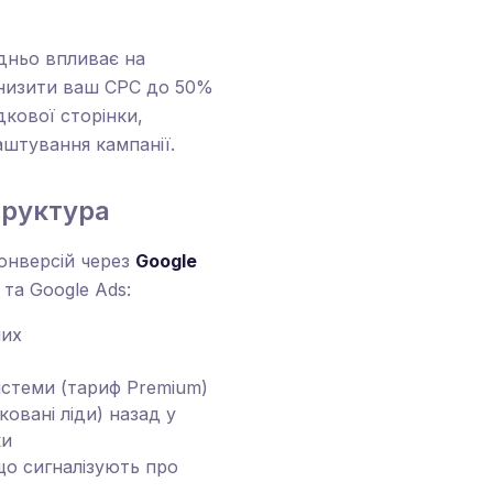
едньо впливає на
 знизити ваш CPC до 50%
дкової сторінки,
лаштування кампанії.
труктура
онверсій через
Google
та Google Ads:
них
системи (тариф Premium)
овані ліди) назад у
ки
 що сигналізують про