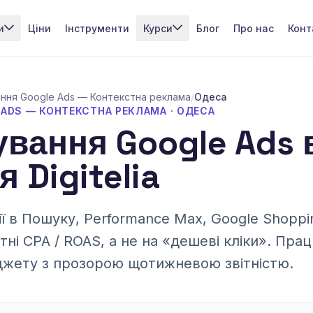
и
Ціни
Інструменти
Курси
Блог
Про нас
Конт
ння Google Ads — Контекстна реклама
/
Одеса
ADS — КОНТЕКСТНА РЕКЛАМА · ОДЕСА
вання Google Ads 
я Digitelia
 в Пошуку, Performance Max, Google Shoppin
тні CPA / ROAS, а не на «дешеві кліки». Пр
джету з прозорою щотижневою звітністю.