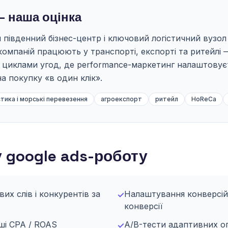
— наша оцінка
південний бізнес-центр і ключовий логістичний вузол
компаній працюють у транспорті, експорті та ритейлі 
и циклами угод, де performance-маркетинг налаштовує
на покупку «в один клік».
стика і морські перевезення
агроекспорт
ритейл
HoReCa
 google ads-роботу
их слів і конкурентів за
Налаштування конверсій
✓
конверсії
аші CPA / ROAS
A/B-тести адаптивних ог
✓