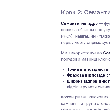
Крок 2: Семанти
Семантичне ядро
— фун
лише за обсягом пошуку
PPC»), навігаційні («Dig
першу чергу спрямовуєть
Ми використовуємо
Goo
побудови матриці ключов
Точна відповідність
Фразова відповідніс
Широка відповідніст
відфільтрувати сигна
Кожен рівень ключових с
кампанії та групи оголо
мінус-слів — один із най