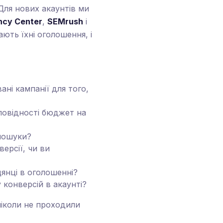
Для нових акаунтів ми
ncy Center
,
SEMrush
і
ють їхні оголошення, і
ні кампанії для того,
овідності бюджет на
 пошуки?
ерсії, чи ви
цянці в оголошенні?
 конверсій в акаунті?
іколи не проходили