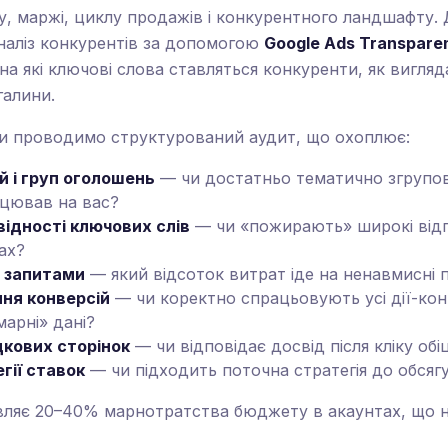
у, маржі, циклу продажів і конкурентного ландшафту. 
наліз конкурентів за допомогою
Google Ads Transpare
а які ключові слова ставляться конкуренти, як вигляда
галини.
ми проводимо структурований аудит, що охоплює:
й і груп оголошень
— чи достатньо тематично згрупова
ацював на вас?
відності ключових слів
— чи «пожирають» широкі відп
ах?
и запитами
— який відсоток витрат іде на ненавмисні
ння конверсій
— чи коректно спрацьовують усі дії-конв
марні» дані?
дкових сторінок
— чи відповідає досвід після кліку обі
гії ставок
— чи підходить поточна стратегія до обсягу
вляє 20–40% марнотратства бюджету в акаунтах, що н