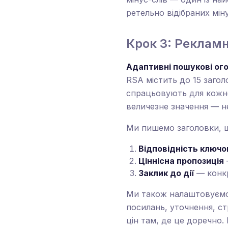
ретельно відібраних мін
Крок 3: Рекламн
Адаптивні пошукові ог
RSA містить до 15 загол
спрацьовують для кожно
величезне значення — не
Ми пишемо заголовки, 
Відповідність ключ
Ціннісна пропозиція
Заклик до дії
— конкр
Ми також налаштовуємо 
посилань, уточнення, с
цін там, де це доречно