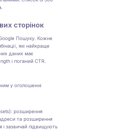
.
вих сторінок
Google Пошуку. Кожне
бінації, які найкраще
дних даних має
ngth і поганий CTR.
ним у оголошенні
ssets): розширення
 адреси та розширення
я і зазвичай підвищують