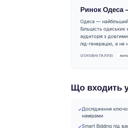
Ринок Одеса 
Одеса — найбільший 
Більшість одеських 
аудиторія з довгим
лід-генерацію, а не 
ОСНОВНІ ГАЛУЗІ:
логі
Що входить у
Дослідження ключов
✓
намірами
Smart Bidding під в
✓