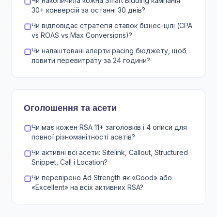
Чи накопичила кожна Smart Bidding кампанія
30+ конверсій за останні 30 днів?
Чи відповідає стратегія ставок бізнес-цілі (CPA
vs ROAS vs Max Conversions)?
Чи налаштовані алерти pacing бюджету, щоб
ловити перевитрату за 24 години?
Оголошення та асети
Чи має кожен RSA 11+ заголовків і 4 описи для
повної різноманітності асетів?
Чи активні всі асети: Sitelink, Callout, Structured
Snippet, Call і Location?
Чи перевірено Ad Strength як «Good» або
«Excellent» на всіх активних RSA?