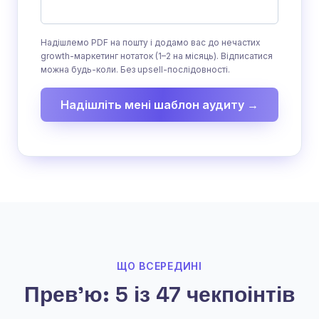
Надішлемо PDF на пошту і додамо вас до нечастих
growth-маркетинг нотаток (1–2 на місяць). Відписатися
можна будь-коли. Без upsell-послідовності.
Надішліть мені шаблон аудиту →
ЩО ВСЕРЕДИНІ
Превʼю: 5 із 47 чекпоінтів