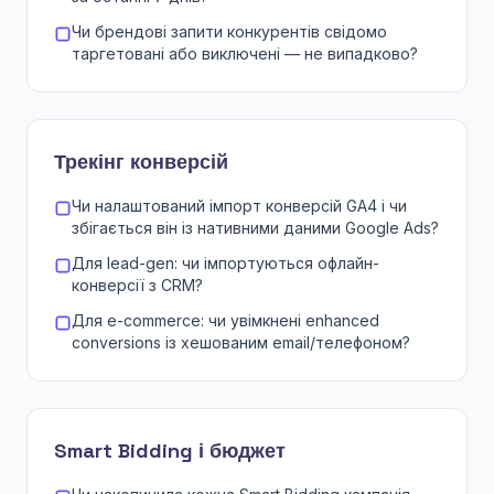
Чи брендові запити конкурентів свідомо
таргетовані або виключені — не випадково?
Трекінг конверсій
Чи налаштований імпорт конверсій GA4 і чи
збігається він із нативними даними Google Ads?
Для lead-gen: чи імпортуються офлайн-
конверсії з CRM?
Для e-commerce: чи увімкнені enhanced
conversions із хешованим email/телефоном?
Smart Bidding і бюджет