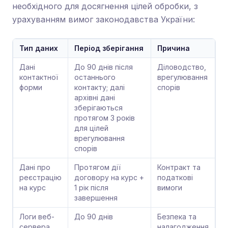
необхідного для досягнення цілей обробки, з
урахуванням вимог законодавства України:
Тип даних
Період зберігання
Причина
Дані
До 90 днів після
Діловодство,
контактної
останнього
врегулювання
форми
контакту; далі
спорів
архівні дані
зберігаються
протягом 3 років
для цілей
врегулювання
спорів
Дані про
Протягом дії
Контракт та
реєстрацію
договору на курс +
податкові
на курс
1 рік після
вимоги
завершення
Логи веб-
До 90 днів
Безпека та
сервера
налагодження