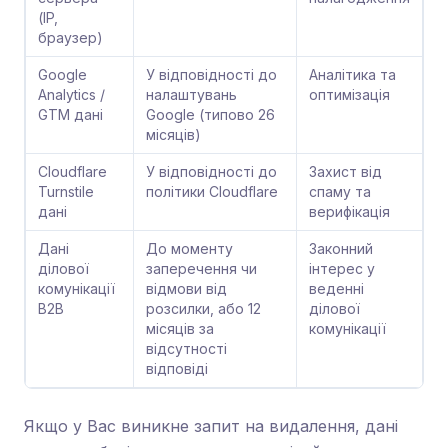
(IP,
браузер)
Google
У відповідності до
Аналітика та
Analytics /
налаштувань
оптимізація
GTM дані
Google (типово 26
місяців)
Cloudflare
У відповідності до
Захист від
Turnstile
політики Cloudflare
спаму та
дані
верифікація
Дані
До моменту
Законний
ділової
заперечення чи
інтерес у
комунікації
відмови від
веденні
B2B
розсилки, або 12
ділової
місяців за
комунікації
відсутності
відповіді
Якщо у Вас виникне запит на видалення, дані