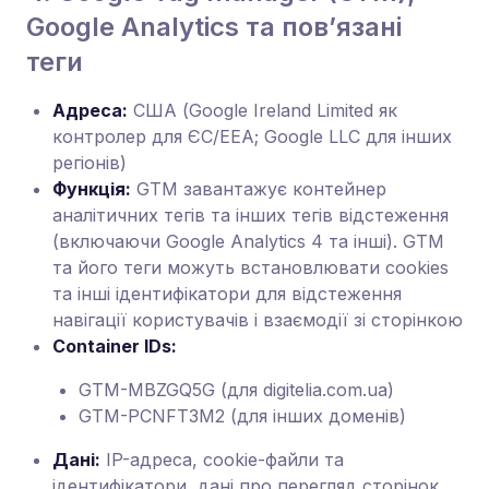
Google Analytics та пов’язані
теги
Адреса:
США (Google Ireland Limited як
контролер для ЄС/ЕЕА; Google LLC для інших
регіонів)
Функція:
GTM завантажує контейнер
аналітичних тегів та інших тегів відстеження
(включаючи Google Analytics 4 та інші). GTM
та його теги можуть встановлювати cookies
та інші ідентифікатори для відстеження
навігації користувачів і взаємодії зі сторінкою
Container IDs:
GTM-MBZGQ5G (для digitelia.com.ua)
GTM-PCNFT3M2 (для інших доменів)
Дані:
IP-адреса, cookie-файли та
ідентифікатори, дані про перегляд сторінок,