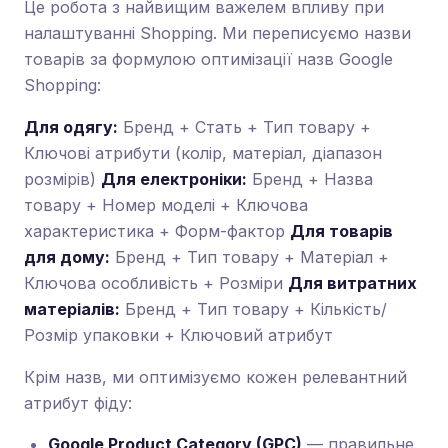
Це робота з найвищим важелем впливу при
налаштуванні Shopping. Ми переписуємо назви
товарів за формулою оптимізації назв Google
Shopping:
Для одягу:
Бренд + Стать + Тип товару +
Ключові атрибути (колір, матеріал, діапазон
розмірів)
Для електроніки:
Бренд + Назва
товару + Номер моделі + Ключова
характеристика + Форм-фактор
Для товарів
для дому:
Бренд + Тип товару + Матеріал +
Ключова особливість + Розміри
Для витратних
матеріалів:
Бренд + Тип товару + Кількість/
Розмір упаковки + Ключовий атрибут
Крім назв, ми оптимізуємо кожен релевантний
атрибут фіду:
Google Product Category (GPC)
— правильне