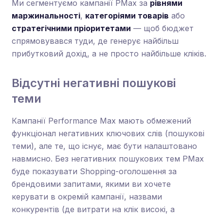
Ми сегментуємо кампанії PMax за
рівнями
маржинальності
,
категоріями товарів
або
стратегічними пріоритетами
— щоб бюджет
спрямовувався туди, де генерує найбільш
прибутковий дохід, а не просто найбільше кліків.
Відсутні негативні пошукові
теми
Кампанії Performance Max мають обмежений
функціонал негативних ключових слів (пошукові
теми), але те, що існує, має бути налаштовано
навмисно. Без негативних пошукових тем PMax
буде показувати Shopping-оголошення за
брендовими запитами, якими ви хочете
керувати в окремій кампанії, назвами
конкурентів (де витрати на клік високі, а