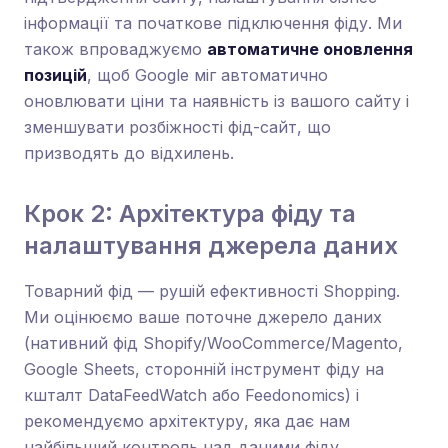
інформації та початкове підключення фіду. Ми
також впроваджуємо
автоматичне оновлення
позицій
, щоб Google міг автоматично
оновлювати ціни та наявність із вашого сайту і
зменшувати розбіжності фід-сайт, що
призводять до відхилень.
Крок 2: Архітектура фіду та
налаштування джерела даних
Товарний фід — рушій ефективності Shopping.
Ми оцінюємо ваше поточне джерело даних
(нативний фід Shopify/WooCommerce/Magento,
Google Sheets, сторонній інструмент фіду на
кшталт DataFeedWatch або Feedonomics) і
рекомендуємо архітектуру, яка дає нам
найбільший контроль над даними фіду.