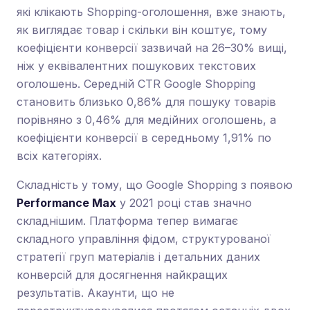
які клікають Shopping-оголошення, вже знають,
як виглядає товар і скільки він коштує, тому
коефіцієнти конверсії зазвичай на 26–30% вищі,
ніж у еквівалентних пошукових текстових
оголошень. Середній CTR Google Shopping
становить близько 0,86% для пошуку товарів
порівняно з 0,46% для медійних оголошень, а
коефіцієнти конверсії в середньому 1,91% по
всіх категоріях.
Складність у тому, що Google Shopping з появою
Performance Max
у 2021 році став значно
складнішим. Платформа тепер вимагає
складного управління фідом, структурованої
стратегії груп матеріалів і детальних даних
конверсій для досягнення найкращих
результатів. Акаунти, що не