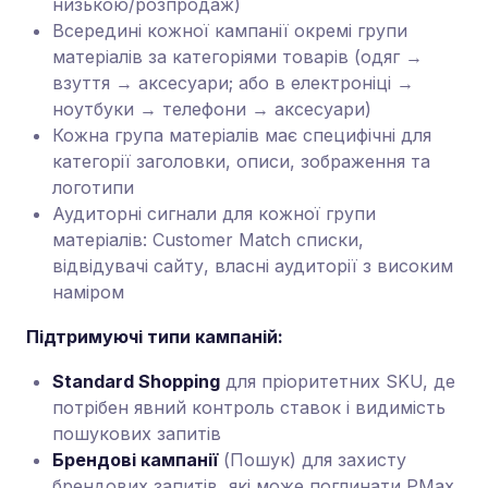
низькою/розпродаж)
Всередині кожної кампанії окремі групи
матеріалів за категоріями товарів (одяг →
взуття → аксесуари; або в електроніці →
ноутбуки → телефони → аксесуари)
Кожна група матеріалів має специфічні для
категорії заголовки, описи, зображення та
логотипи
Аудиторні сигнали для кожної групи
матеріалів: Customer Match списки,
відвідувачі сайту, власні аудиторії з високим
наміром
Підтримуючі типи кампаній:
Standard Shopping
для пріоритетних SKU, де
потрібен явний контроль ставок і видимість
пошукових запитів
Брендові кампанії
(Пошук) для захисту
брендових запитів, які може поглинати PMax