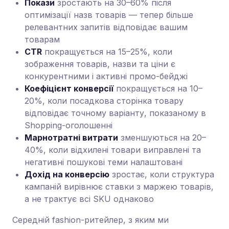
Покази
зростають на 30–60% після
оптимізації назв товарів — тепер більше
релевантних запитів відповідає вашим
товарам
CTR
покращується на 15–25%, коли
зображення товарів, назви та ціни є
конкурентними і активні промо-бейджі
Коефіцієнт конверсії
покращується на 10–
20%, коли посадкова сторінка товару
відповідає точному варіанту, показаному в
Shopping-оголошенні
Марнотратні витрати
зменшуються на 20–
40%, коли відхилені товари виправлені та
негативні пошукові теми налаштовані
Дохід на конверсію
зростає, коли структура
кампаній вирівнює ставки з маржею товарів,
а не трактує всі SKU однаково
Середній fashion-ритейлер, з яким ми