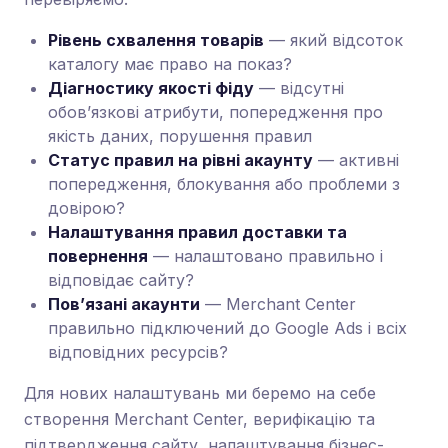
Рівень схвалення товарів
— який відсоток
каталогу має право на показ?
Діагностику якості фіду
— відсутні
обов’язкові атрибути, попередження про
якість даних, порушення правил
Статус правил на рівні акаунту
— активні
попередження, блокування або проблеми з
довірою?
Налаштування правил доставки та
повернення
— налаштовано правильно і
відповідає сайту?
Пов’язані акаунти
— Merchant Center
правильно підключений до Google Ads і всіх
відповідних ресурсів?
Для нових налаштувань ми беремо на себе
створення Merchant Center, верифікацію та
підтвердження сайту, налаштування бізнес-