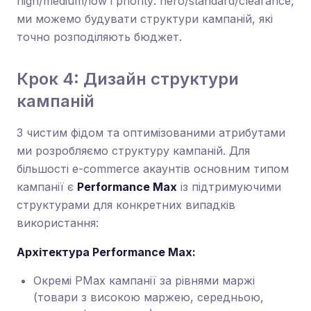
high/medium/low і priority: hero/standard/clearance,
ми можемо будувати структури кампаній, які
точно розподіляють бюджет.
Крок 4: Дизайн структури
кампаній
З чистим фідом та оптимізованими атрибутами
ми розробляємо структуру кампаній. Для
більшості e-commerce акаунтів основним типом
кампанії є
Performance Max
із підтримуючими
структурами для конкретних випадків
використання:
Архітектура Performance Max:
Окремі PMax кампанії за рівнями маржі
(товари з високою маржею, середньою,