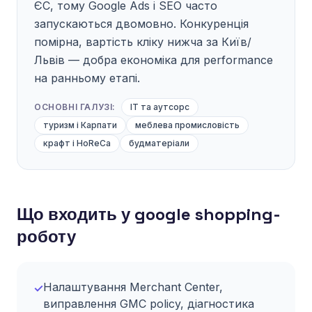
ЄС, тому Google Ads і SEO часто
запускаються двомовно. Конкуренція
помірна, вартість кліку нижча за Київ/
Львів — добра економіка для performance
на ранньому етапі.
ОСНОВНІ ГАЛУЗІ:
IT та аутсорс
туризм і Карпати
меблева промисловість
крафт і HoReCa
будматеріали
Що входить у google shopping-
роботу
Налаштування Merchant Center,
✓
виправлення GMC policy, діагностика