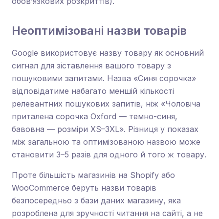
обов’язкових розкриттів).
Неоптимізовані назви товарів
Google використовує назву товару як основний
сигнал для зіставлення вашого товару з
пошуковими запитами. Назва «Синя сорочка»
відповідатиме набагато меншій кількості
релевантних пошукових запитів, ніж «Чоловіча
приталена сорочка Oxford — темно-синя,
бавовна — розміри XS–3XL». Різниця у показах
між загальною та оптимізованою назвою може
становити 3–5 разів для одного й того ж товару.
Проте більшість магазинів на Shopify або
WooCommerce беруть назви товарів
безпосередньо з бази даних магазину, яка
розроблена для зручності читання на сайті, а не