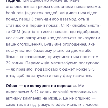
години.
Ми оцінюємо кожне активне
оголошення за трьома основними показниками:
hook rate (відсоток людей, які дивляться відео
понад перші 3 секунди або взаємодіють зі
статикою в перший показ), CTR (клікабельність)
та CPM (вартість тисячі показів, що відображає,
наскільки алгоритму «подобається» показувати
ваше оголошення). Будь-яке оголошення, яке
поступається базовому рівню за двома або
більше показниками, призупиняється протягом
72 годин. Переможців масштабуємо поступово
— як правило, подвоюємо бюджет кожні 3–5
днів, щоб не запускати нову фазу навчання.
Обсяг — це конкурентна перевага.
Ми
виробляємо 6–12 нових варіацій оголошень на
активну кампанію на місяць. Це не опційно —
саме так ви підтримуєте ефективність з часом.