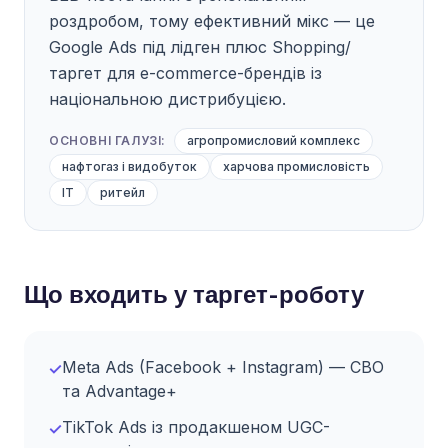
роздробом, тому ефективний мікс — це
Google Ads під лідген плюс Shopping/
таргет для e-commerce-брендів із
національною дистрибуцією.
ОСНОВНІ ГАЛУЗІ:
агропромисловий комплекс
нафтогаз і видобуток
харчова промисловість
IT
ритейл
Що входить у таргет-роботу
Meta Ads (Facebook + Instagram) — CBO
✓
та Advantage+
TikTok Ads із продакшеном UGC-
✓