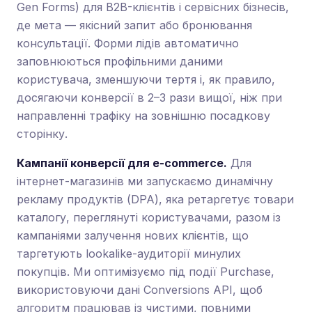
Gen Forms) для B2B-клієнтів і сервісних бізнесів,
де мета — якісний запит або бронювання
консультації. Форми лідів автоматично
заповнюються профільними даними
користувача, зменшуючи тертя і, як правило,
досягаючи конверсії в 2–3 рази вищої, ніж при
направленні трафіку на зовнішню посадкову
сторінку.
Кампанії конверсії для e-commerce.
Для
інтернет-магазинів ми запускаємо динамічну
рекламу продуктів (DPA), яка ретаргетує товари
каталогу, переглянуті користувачами, разом із
кампаніями залучення нових клієнтів, що
таргетують lookalike-аудиторії минулих
покупців. Ми оптимізуємо під події Purchase,
використовуючи дані Conversions API, щоб
алгоритм працював із чистими, повними