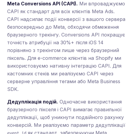
Meta Conversions API (CAPI).
Ми впроваджуємо
CAPI як стандарт для всіх клієнтів Meta Ads.
CAPI надсилає події конверсії з вашого сервера
безпосередньо до Meta, обходячи обмеження
браузерного трекінгу. Conversions API покращує
точність атрибуції на 30%+ після iOS 14
порівняно з трекінгом лише через браузерний
піксель. Для e-commerce клієнтів на Shopify ми
використовуємо нативну інтеграцію CAPI. Для
кастомних стеків ми реалізуємо CAPI через
серверне управління тегами або Meta Business
SDK.
Дедуплікація подій.
Одночасне використання
браузерного пікселя і CAPI вимагає правильної
дедуплікації, щоб уникнути подвійного рахунку
конверсій. Ми реалізуємо параметр дедуплікації
як стандарт, забезпечуючи Meta
event_id