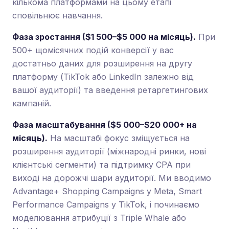
кількома платформами на цьому етапі
сповільнює навчання.
Фаза зростання ($1 500–$5 000 на місяць).
При
500+ щомісячних подій конверсії у вас
достатньо даних для розширення на другу
платформу (TikTok або LinkedIn залежно від
вашої аудиторії) та введення ретаргетингових
кампаній.
Фаза масштабування ($5 000–$20 000+ на
місяць).
На масштабі фокус зміщується на
розширення аудиторії (міжнародні ринки, нові
клієнтські сегменти) та підтримку CPA при
виході на дорожчі шари аудиторії. Ми вводимо
Advantage+ Shopping Campaigns у Meta, Smart
Performance Campaigns у TikTok, і починаємо
моделювання атрибуції з Triple Whale або