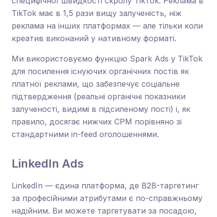
специфічної швидкості скролу TikTok. Реклама в
TikTok має в 1,5 рази вищу залученість, ніж
реклама на інших платформах — але тільки коли
креатив виконаний у нативному форматі.
Ми використовуємо функцію Spark Ads у TikTok
для посилення існуючих органічних постів як
платної реклами, що забезпечує соціальне
підтвердження (реальні органічні показники
залученості, видимі в підсиленому пості) і, як
правило, досягає нижчих CPM порівняно зі
стандартними in-feed оголошеннями.
LinkedIn Ads
LinkedIn — єдина платформа, де B2B-таргетинг
за професійними атрибутами є по-справжньому
надійним. Ви можете таргетувати за посадою,