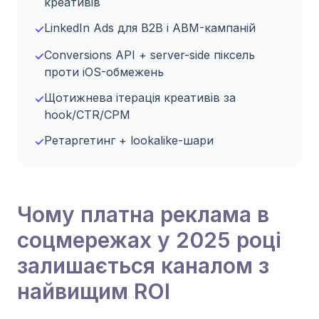
креативів
LinkedIn Ads для B2B і ABM-кампаній
✓
Conversions API + server-side піксель
✓
проти iOS-обмежень
Щотижнева ітерація креативів за
✓
hook/CTR/CPM
Ретаргетинг + lookalike-шари
✓
Чому платна реклама в
соцмережах у 2025 році
залишається каналом з
найвищим ROI