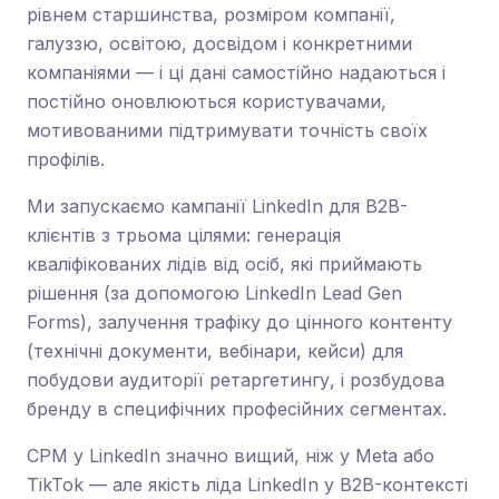
рівнем старшинства, розміром компанії,
галуззю, освітою, досвідом і конкретними
компаніями — і ці дані самостійно надаються і
постійно оновлюються користувачами,
мотивованими підтримувати точність своїх
профілів.
Ми запускаємо кампанії LinkedIn для B2B-
клієнтів з трьома цілями: генерація
кваліфікованих лідів від осіб, які приймають
рішення (за допомогою LinkedIn Lead Gen
Forms), залучення трафіку до цінного контенту
(технічні документи, вебінари, кейси) для
побудови аудиторії ретаргетингу, і розбудова
бренду в специфічних професійних сегментах.
CPM у LinkedIn значно вищий, ніж у Meta або
TikTok — але якість ліда LinkedIn у B2B-контексті