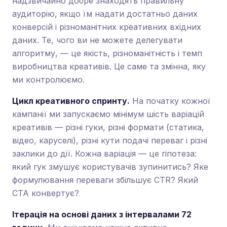
надзвичайно добре знаходять правильну
аудиторію, якщо їм надати достатньо даних
конверсій і різноманітних креативних вхідних
даних. Те, чого ви не можете делегувати
алгоритму, — це якість, різноманітність і темп
виробництва креативів. Це саме та змінна, яку
ми контролюємо.
Цикл креативного спринту.
На початку кожної
кампанії ми запускаємо мінімум шість варіацій
креативів — різні гуки, різні формати (статика,
відео, каруселі), різні кути подачі переваг і різні
заклики до дії. Кожна варіація — це гіпотеза:
який гук змушує користувачів зупинитись? Яке
формулювання переваги збільшує CTR? Який
CTA конвертує?
Ітерація на основі даних з інтервалами 72