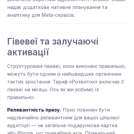
надає додаткове нативне планування та
аналітику для Meta-сервісів.
Гівевеї та залучаючі
активації
Структуровані гівевеї, коли виконані правильно,
можуть бути одним із найшвидших органічних
тактик зростання. Тариф «Розвиток» включає 3
гівевеї на місяць. Ось як ми робимо їх
правильно:
Релевантність призу.
Приз повинен бути
надзвичайно релевантним для вашої цільової
аудиторії — не загальна подарункова картка
або iPhone, що приваблює всіх. Правильний