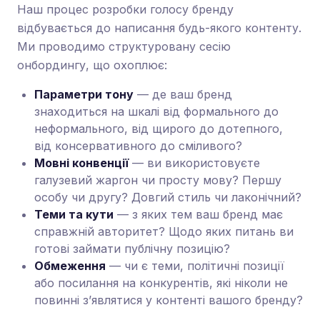
Наш процес розробки голосу бренду
відбувається до написання будь-якого контенту.
Ми проводимо структуровану сесію
онбордингу, що охоплює:
Параметри тону
— де ваш бренд
знаходиться на шкалі від формального до
неформального, від щирого до дотепного,
від консервативного до сміливого?
Мовні конвенції
— ви використовуєте
галузевий жаргон чи просту мову? Першу
особу чи другу? Довгий стиль чи лаконічний?
Теми та кути
— з яких тем ваш бренд має
справжній авторитет? Щодо яких питань ви
готові займати публічну позицію?
Обмеження
— чи є теми, політичні позиції
або посилання на конкурентів, які ніколи не
повинні з’являтися у контенті вашого бренду?