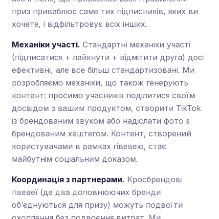
приз приваблює саме тих підписників, яких ви
хочете, і відфільтровує всіх інших.
Механіки участі.
Стандартні механіки участі
(підписатися + лайкнути + відмітити друга) досі
ефективні, але все більш стандартизовані. Ми
розробляємо механіки, що також генерують
контент: просимо учасників поділитися своїм
досвідом з вашим продуктом, створити TikTok
із брендованим звуком або надіслати фото з
брендованим хештегом. Контент, створений
користувачами в рамках гівевею, стає
майбутнім соціальним доказом.
Координація з партнерами.
Кросбрендові
гівевеї (де два доповнюючих бренди
об’єднуються для призу) можуть подвоїти
охоплення без подвоєння витрат. Ми