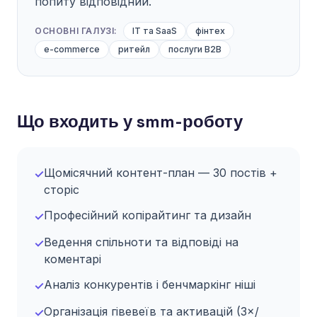
попиту відповідний.
ОСНОВНІ ГАЛУЗІ:
IT та SaaS
фінтех
e-commerce
ритейл
послуги B2B
Що входить у smm-роботу
Щомісячний контент-план — 30 постів +
✓
сторіс
Професійний копірайтинг та дизайн
✓
Ведення спільноти та відповіді на
✓
коментарі
Аналіз конкурентів і бенчмаркінг ніші
✓
Організація гівевеїв та активацій (3×/
✓