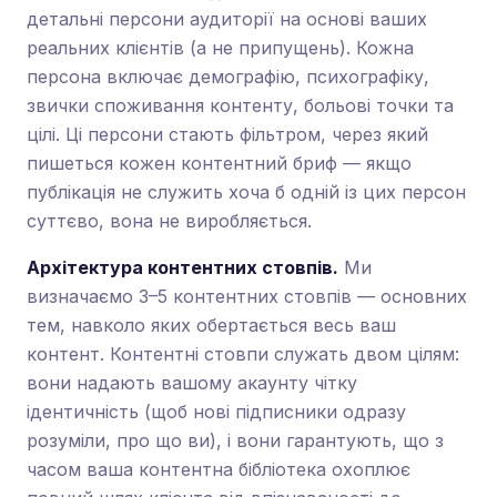
детальні персони аудиторії на основі ваших
реальних клієнтів (а не припущень). Кожна
персона включає демографію, психографіку,
звички споживання контенту, больові точки та
цілі. Ці персони стають фільтром, через який
пишеться кожен контентний бриф — якщо
публікація не служить хоча б одній із цих персон
суттєво, вона не виробляється.
Архітектура контентних стовпів.
Ми
визначаємо 3–5 контентних стовпів — основних
тем, навколо яких обертається весь ваш
контент. Контентні стовпи служать двом цілям:
вони надають вашому акаунту чітку
ідентичність (щоб нові підписники одразу
розуміли, про що ви), і вони гарантують, що з
часом ваша контентна бібліотека охоплює