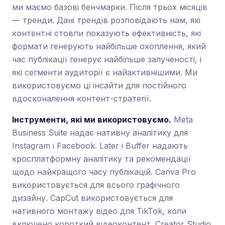
ми маємо базові бенчмарки. Після трьох місяців
— тренди. Дані трендів розповідають нам, які
контентні стовпи показують ефективність, які
формати генерують найбільше охоплення, який
час публікації генерує найбільше залученості, і
які сегменти аудиторії є найактивнішими. Ми
використовуємо ці інсайти для постійного
вдосконалення контент-стратегії.
Інструменти, які ми використовуємо.
Meta
Business Suite надає нативну аналітику для
Instagram і Facebook. Later і Buffer надають
кросплатформну аналітику та рекомендації
щодо найкращого часу публікацій. Canva Pro
використовується для всього графічного
дизайну. CapCut використовується для
нативного монтажу відео для TikTok, коли
включено короткий відеоконтент. Creator Studio