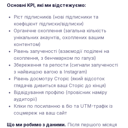
Основні KPI, які ми відстежуємо:
Ріст підписників (нові підписники та
коефіцієнт підписки/відписки)
Органічне охоплення (загальна кількість
унікальних акаунтів, охоплених вашим
контентом)
Рівень залученості (взаємодії поділені на
охоплення, з бенчмарком по галузі)
Збереження та репости (сигнали залученості
з найвищою вагою в Instagram)
Рівень досмотру Сторіс (який відсоток
глядачів дивиться ваші Сторіс до кінця)
Відвідування профілю (провісник наміру
аудиторії)
Кліки по посиланню в біо та UTM-трафік із
соцмереж на ваш сайт
Що ми робимо з даними.
Після першого місяця