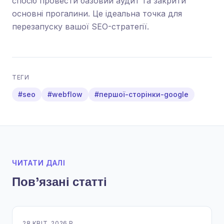
спосіб провести базовий аудит та закрити
основні прогалини. Це ідеальна точка для
перезапуску вашої SEO-стратегії.
ТЕГИ
#seo
#webflow
#першої-сторінки-google
ЧИТАТИ ДАЛІ
Повʼязані статті
28 КВІТ. 2026 Р.