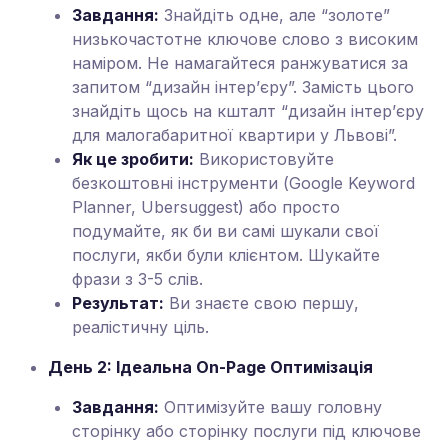
Завдання:
Знайдіть одне, але “золоте”
низькочастотне ключове слово з високим
наміром. Не намагайтеся ранжуватися за
запитом “дизайн інтер’єру”. Замість цього
знайдіть щось на кшталт “дизайн інтер’єру
для малогабаритної квартири у Львові”.
Як це зробити:
Використовуйте
безкоштовні інструменти (Google Keyword
Planner, Ubersuggest) або просто
подумайте, як би ви самі шукали свої
послуги, якби були клієнтом. Шукайте
фрази з 3-5 слів.
Результат:
Ви знаєте свою першу,
реалістичну ціль.
День 2: Ідеальна On-Page Оптимізація
Завдання:
Оптимізуйте вашу головну
сторінку або сторінку послуги під ключове