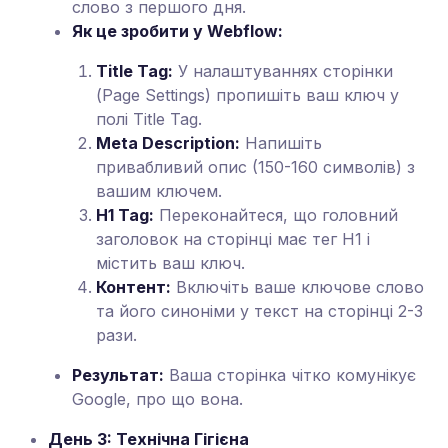
слово з першого дня.
Як це зробити у Webflow:
Title Tag:
У налаштуваннях сторінки
(Page Settings) пропишіть ваш ключ у
полі Title Tag.
Meta Description:
Напишіть
привабливий опис (150-160 символів) з
вашим ключем.
H1 Tag:
Переконайтеся, що головний
заголовок на сторінці має тег H1 і
містить ваш ключ.
Контент:
Включіть ваше ключове слово
та його синоніми у текст на сторінці 2-3
рази.
Результат:
Ваша сторінка чітко комунікує
Google, про що вона.
День 3: Технічна Гігієна