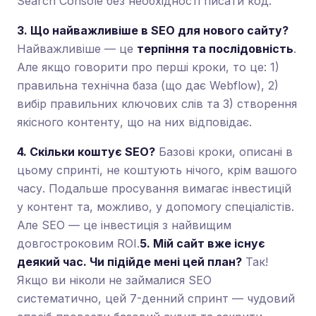
Search Console без необхідності писати код.
3. Що найважливіше в SEO для нового сайту?
Найважливіше — це
терпіння та послідовність
.
Але якщо говорити про перші кроки, то це: 1)
правильна технічна база (що дає Webflow), 2)
вибір правильних ключових слів та 3) створення
якісного контенту, що на них відповідає.
4. Скільки коштує SEO?
Базові кроки, описані в
цьому спринті, не коштують нічого, крім вашого
часу. Подальше просування вимагає інвестицій
у контент та, можливо, у допомогу спеціалістів.
Але SEO — це інвестиція з найвищим
довгостроковим ROI.
5. Мій сайт вже існує
деякий час. Чи підійде мені цей план?
Так!
Якщо ви ніколи не займалися SEO
систематично, цей 7-денний спринт — чудовий