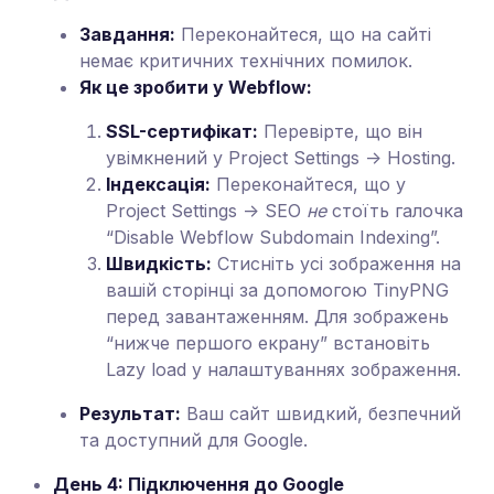
Завдання:
Переконайтеся, що на сайті
немає критичних технічних помилок.
Як це зробити у Webflow:
SSL-сертифікат:
Перевірте, що він
увімкнений у Project Settings -> Hosting.
Індексація:
Переконайтеся, що у
Project Settings -> SEO
не
стоїть галочка
“Disable Webflow Subdomain Indexing”.
Швидкість:
Стисніть усі зображення на
вашій сторінці за допомогою TinyPNG
перед завантаженням. Для зображень
“нижче першого екрану” встановіть
Lazy load у налаштуваннях зображення.
Результат:
Ваш сайт швидкий, безпечний
та доступний для Google.
День 4: Підключення до Google