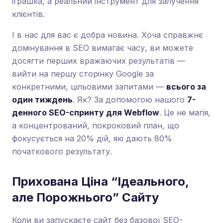
іграшка, а реальний інструмент для залучення
клієнтів.
І в нас для вас є добра новина. Хоча справжнє
домінування в SEO вимагає часу, ви можете
досягти перших вражаючих результатів —
вийти на першу сторінку Google за
конкретними, цільовими запитами —
всього за
один тиждень
. Як? За допомогою нашого
7-
денного SEO-спринту для Webflow
. Це не магія,
а концентрований, покроковий план, що
фокусується на 20% дій, які дають 80%
початкового результату.
Прихована Ціна “Ідеального,
але Порожнього” Сайту
Коли ви запускаєте сайт без базової SEO-