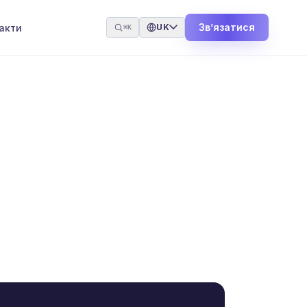
Звʼязатися
акти
UK
⌘K