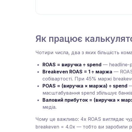
Як працює калькулят
Чотири числа, два з яких більшість кома
ROAS = виручка ÷ spend
— headline-р
Breakeven ROAS = 1 ÷ маржа
— ROAS,
собівартості. При 45% маржі breakeve
POAS = (виручка × маржа) ÷ spend
—
масштабування spend збільшує банкі
Валовий прибуток = (виручка × мар
медіа.
Чому це важливо: 4x ROAS виглядає чуд
breakeven = 4.0x — тобто ви заробили р