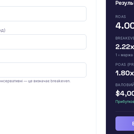
Резуль
ROAS
4.0
од)
BREAKEV
2.22
1 ÷ маржа
POAS (PR
1.80x
консервативні — це визначає breakeven.
ВАЛОВИЙ
$4,0
Прибутко