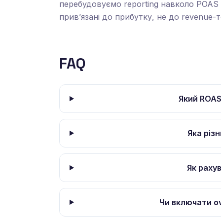
перебудовуємо reporting навколо POAS і 
привʼязані до прибутку, не до revenue-т
FAQ
Який ROA
Яка різ
Як раху
Чи включати o