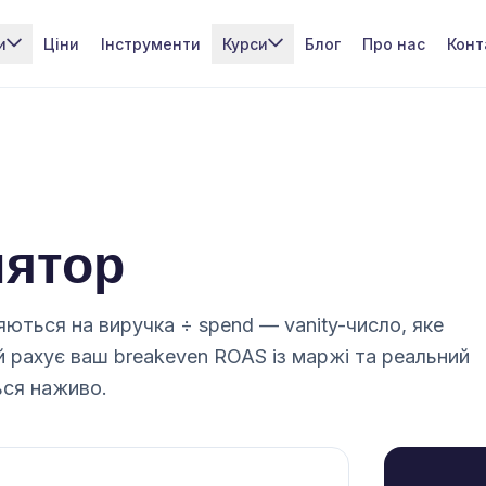
и
Ціни
Інструменти
Курси
Блог
Про нас
Конт
лятор
ються на виручка ÷ spend — vanity-число, яке
й рахує ваш breakeven ROAS із маржі та реальний
ься наживо.