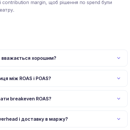
contribution margin, щоб рішення по spend були
еатру.
S вважається хорошим?
ниця між ROAS і POAS?
вати breakeven ROAS?
verhead і доставку в маржу?