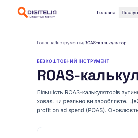
Перейти до контенту
Головна
Послуг
Головна
/
Інструменти
/
ROAS-калькулятор
БЕЗКОШТОВНИЙ ІНСТРУМЕНТ
ROAS-кальку
Більшість ROAS-калькуляторів зупиня
ховає, чи реально ви заробляєте. Це
profit on ad spend (POAS). Оновлюєт