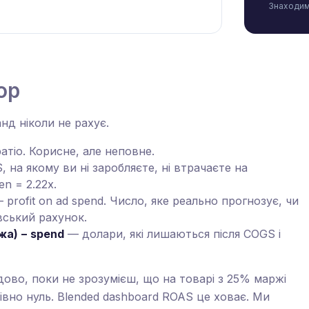
Знаходимо
ор
нд ніколи не рахує.
атіо. Корисне, але неповне.
 на якому ви ні заробляєте, ні втрачаєте на
n = 2.22x.
 profit on ad spend. Число, яке реально прогнозує, чи
вський рахунок.
жа) − spend
— долари, які лишаються після COGS і
ово, поки не зрозумієш, що на товарі з 25% маржі
івно нуль. Blended dashboard ROAS це ховає. Ми