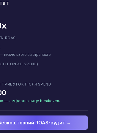
тат
0x
EN ROAS
x
 — нижче цього ви втрачаєте
OFIT ON AD SPEND)
 ПРИБУТОК ПІСЛЯ SPEND
00
во — комфортно вище breakeven.
Безкоштовний ROAS-аудит →