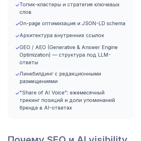
Топик-кластеры и стратегия ключевых
✓
слов
On-page оптимизация и JSON-LD schema
✓
Архитектура внутренних ссылок
✓
GEO / AEO (Generative & Answer Engine
✓
Optimization) — структура под LLM-
ответы
Линкбилдинг с редакционными
✓
размещениями
"Share of AI Voice": ежемесячный
✓
трекинг позиций и доли упоминаний
бренда в AI-ответах
Почему SEO и AI visibility