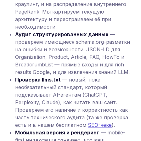
краулинг, и на распределение внутреннего
PageRank. Мы картируем текущую
архитектуру и перестраиваем её при
необходимости.
Аудит структурированных данных
—
проверяем имеющиеся schema.org-разметки
на ошибки и возможности. JSON-LD для
Organization, Product, Article, FAQ, HowTo и
BreadcrumbList — прямые входы и для rich
results Google, и для извлечения знаний LLM.
Проверка llms.txt
— новый, пока
необязательный стандарт, который
подсказывает AI-агентам (ChatGPT,
Perplexity, Claude), как читать ваш сайт.
Проверяем его наличие и корректность как
часть технического аудита (та же проверка
есть и в нашем бесплатном
SEO-чеке
).
Мобильная версия и рендеринг
— mobile-
first индексация означает, что ваш