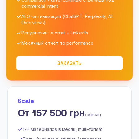
commercial intent
AEO-оптимизация (ChatGPT, Perplexity, AI
Overviews)
Репурпозинг в email + LinkedIn
Месячный отчёт по performance
ЗАКАЗАТЬ
Scale
От 157 500 грн
/ месяц
12+ материалов в месяц, multi-format