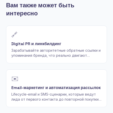
Вам также может быть
интересно
🔗
Digital PR и линкбилдинг
Зарабатывайте авторитетные обратные ссылки и
упоминания бренда, что реально двигают
позиции — редакционный outreach и data-driven
PR, никогда не линк-фермы.
✉️
Email-маркетинг и автоматизация рассылок
Lifecycle-email и SMS-сценарии, которые ведут
лида от первого контакта до повторной покупки
— в Klaviyo, HubSpot или вашей ESP.