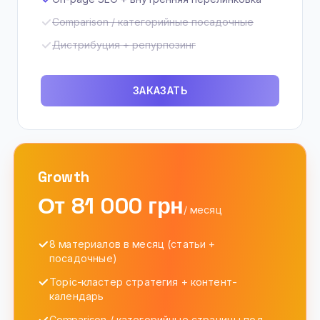
Comparison / категорийные посадочные
Дистрибуция + репурпозинг
ЗАКАЗАТЬ
Growth
От 81 000 грн
/ месяц
8 материалов в месяц (статьи +
посадочные)
Topic-кластер стратегия + контент-
календарь
Comparison / категорийные страницы под