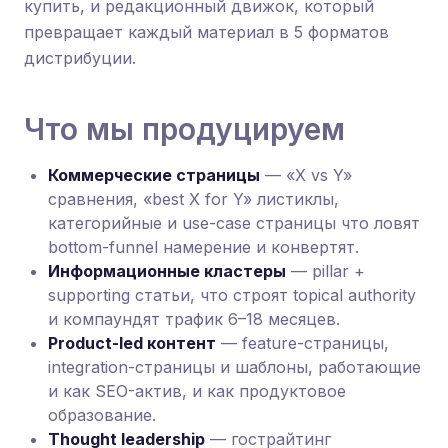
купить, и редакционный движок, который
превращает каждый материал в 5 форматов
дистрибуции.
Что мы продуцируем
Коммерческие страницы
— «X vs Y»
сравнения, «best X for Y» листиклы,
категорийные и use-case страницы что ловят
bottom-funnel намерение и конвертят.
Информационные кластеры
— pillar +
supporting статьи, что строят topical authority
и компаундят трафик 6–18 месяцев.
Product-led контент
— feature-страницы,
integration-страницы и шаблоны, работающие
и как SEO-актив, и как продуктовое
образование.
Thought leadership
— гострайтинг