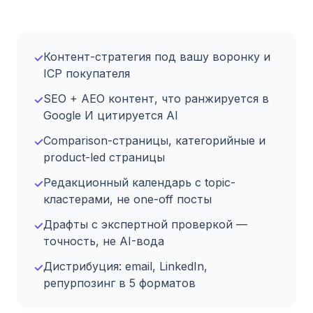
Контент-стратегия под вашу воронку и
✓
ICP покупателя
SEO + AEO контент, что ранжируется в
✓
Google И цитируется AI
Comparison-страницы, категорийные и
✓
product-led страницы
Редакционный календарь с topic-
✓
кластерами, не one-off посты
Драфты с экспертной проверкой —
✓
точность, не AI-вода
Дистрибуция: email, LinkedIn,
✓
репурпозинг в 5 форматов