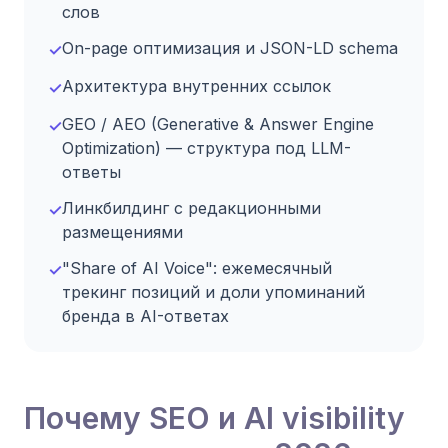
слов
On-page оптимизация и JSON-LD schema
✓
Архитектура внутренних ссылок
✓
GEO / AEO (Generative & Answer Engine
✓
Optimization) — структура под LLM-
ответы
Линкбилдинг с редакционными
✓
размещениями
"Share of AI Voice": ежемесячный
✓
трекинг позиций и доли упоминаний
бренда в AI-ответах
Почему SEO и AI visibility