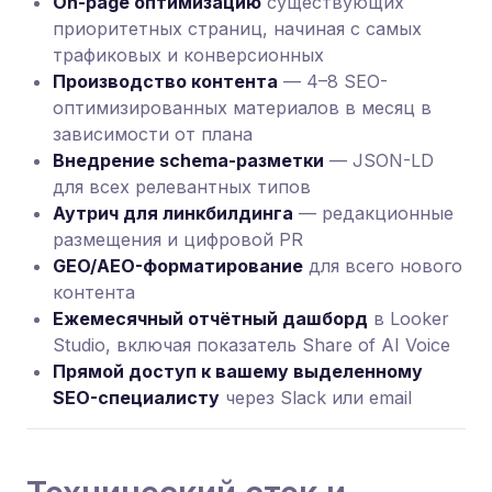
On-page оптимизацию
существующих
приоритетных страниц, начиная с самых
трафиковых и конверсионных
Производство контента
— 4–8 SEO-
оптимизированных материалов в месяц в
зависимости от плана
Внедрение schema-разметки
— JSON-LD
для всех релевантных типов
Аутрич для линкбилдинга
— редакционные
размещения и цифровой PR
GEO/AEO-форматирование
для всего нового
контента
Ежемесячный отчётный дашборд
в Looker
Studio, включая показатель Share of AI Voice
Прямой доступ к вашему выделенному
SEO-специалисту
через Slack или email