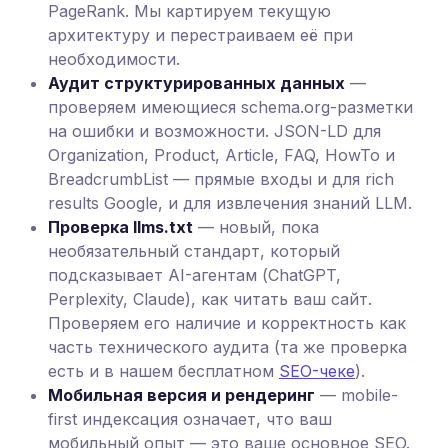
PageRank. Мы картируем текущую
архитектуру и перестраиваем её при
необходимости.
Аудит структурированных данных
—
проверяем имеющиеся schema.org-разметки
на ошибки и возможности. JSON-LD для
Organization, Product, Article, FAQ, HowTo и
BreadcrumbList — прямые входы и для rich
results Google, и для извлечения знаний LLM.
Проверка llms.txt
— новый, пока
необязательный стандарт, который
подсказывает AI-агентам (ChatGPT,
Perplexity, Claude), как читать ваш сайт.
Проверяем его наличие и корректность как
часть технического аудита (та же проверка
есть и в нашем бесплатном
SEO-чеке
).
Мобильная версия и рендеринг
— mobile-
first индексация означает, что ваш
мобильный опыт — это ваше основное SEO.