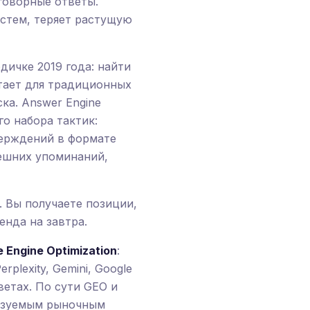
говорные ответы.
истем, теряет растущую
дичке 2019 года: найти
отает для традиционных
ка. Answer Engine
го набора тактик:
верждений в формате
нешних упоминаний,
. Вы получаете позиции,
нда на завтра.
 Engine Optimization
:
plexity, Gemini, Google
ветах. По сути GEO и
льзуемым рыночным