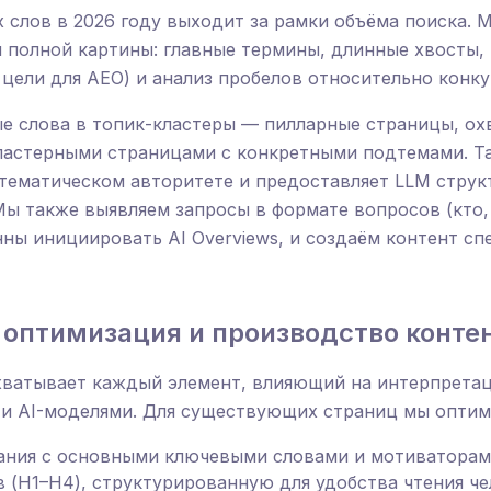
слов в 2026 году выходит за рамки объёма поиска. М
я полной картины: главные термины, длинные хвосты,
цели для AEO) и анализ пробелов относительно конку
е слова в топик-кластеры — пилларные страницы, о
ластерными страницами с конкретными подтемами. Та
 тематическом авторитете и предоставляет LLM стру
Мы также выявляем запросы в формате вопросов (кто, ч
ны инициировать AI Overviews, и создаём контент сп
 оптимизация и производство конте
хватывает каждый элемент, влияющий на интерпрета
и AI-моделями. Для существующих страниц мы оптим
исания с основными ключевыми словами и мотиваторам
 (H1–H4), структурированную для удобства чтения ч