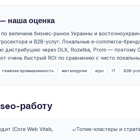
— наша оценка
по величине бизнес-рынок Украины и восточноукраи
росектора и B2B-услуг. Локальные e-commerce-бренд
 дистрибуцию через OLX, Rozetka, Prom — поэтому G
ют очень быстрый ROI по сравнению с чисто локальны
тяжёлая промышленность
металлургия
агро
IT
B2B-усл
 seo-работу
дит (Core Web Vitals,
Топик-кластеры и страт
✓