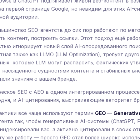
owse в ChatGPT подтягивает живой веб-контент в раз
на первой странице Google, но невидим для этих AI-с
ной аудитории.
льшинство SEO-агентств до сих пор работают по мето
ть контент, построить ссылки. Этот подход ещё раб
тью игнорирует новый слой AI-опосредованного поис
стная также как LLMO (LLM Optimization), требует друго
ных, которые LLM могут распарсить, фактических ут
я, насыщенного сущностями контента и стабильных в
дели знаниям о вашем бренде.
ссическое SEO с AEO в одном интегрированном процессе
дня, и AI-цитирования, выстраивающие авторитет бре
рактики всё чаще используют термин
GEO — Generative
ента так, чтобы генеративные AI-системы (ChatGPT, Per
о индексировали вас, а активно цитировали в своих от
ту же работу — просто GEO стал более широко испо