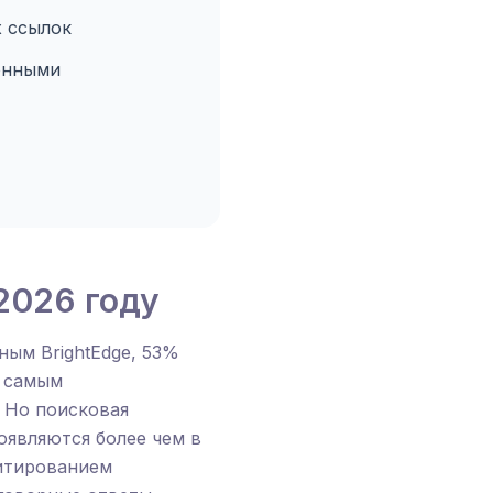
х ссылок
онными
 2026 году
ым BrightEdge, 53%
O самым
 Но поисковая
появляются более чем в
цитированием