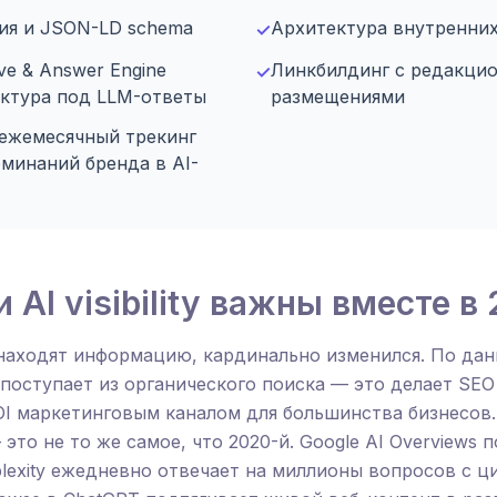
ия и JSON-LD schema
Архитектура внутренни
✓
ve & Answer Engine
Линкбилдинг с редакци
✓
руктура под LLM-ответы
размещениями
: ежемесячный трекинг
минаний бренда в AI-
 AI visibility важны вместе в
находят информацию, кардинально изменился. По данн
 поступает из органического поиска — это делает SE
I маркетинговым каналом для большинства бизнесов.
это не то же самое, что 2020-й. Google AI Overviews 
plexity ежедневно отвечает на миллионы вопросов с 