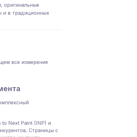
и, оригинальные
ы и в традиционных
щем все измерения
мента
комплексный
 to Next Paint (INP) и
конкурентов. Страницы с