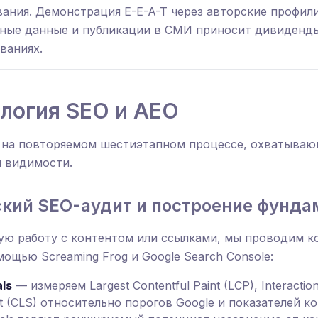
ания. Демонстрация E-E-A-T через авторские профил
нные данные и публикации в СМИ приносит дивиденд
ваниях.
логия SEO и AEO
 на повторяемом шестиэтапном процессе, охватываю
 видимости.
еский SEO-аудит и построение фунда
ую работу с контентом или ссылками, мы проводим 
мощью Screaming Frog и Google Search Console:
ls
— измеряем Largest Contentful Paint (LCP), Interaction
ift (CLS) относительно порогов Google и показателей 