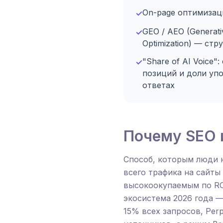
On-page оптимизац
✓
GEO / AEO (Generati
✓
Optimization) — ст
"Share of AI Voice"
✓
позиций и доли упо
ответах
Почему SEO и
Способ, которым люди 
всего трафика на сайты
высокоокупаемым по RO
экосистема 2026 года — 
15% всех запросов, Per