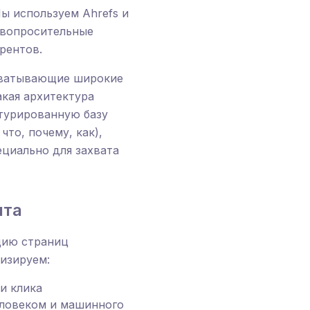
ы используем Ahrefs и
 вопросительные
рентов.
хватывающие широкие
кая архитектура
ктурированную базу
то, почему, как),
ециально для захвата
нта
цию страниц
изируем:
и клика
еловеком и машинного