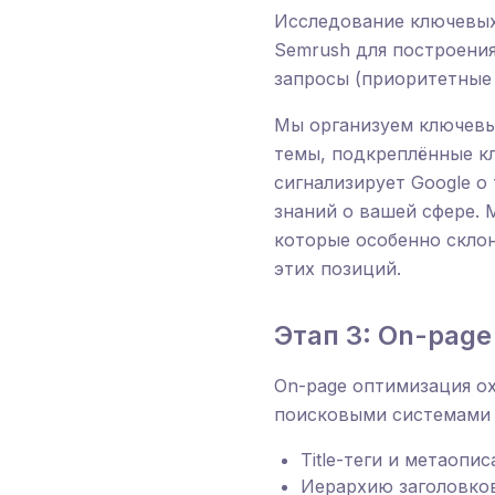
Исследование ключевых 
Semrush для построени
запросы (приоритетные 
Мы организуем ключевы
темы, подкреплённые к
сигнализирует Google о
знаний о вашей сфере. 
которые особенно склон
этих позиций.
Этап 3: On-page
On-page оптимизация о
поисковыми системами 
Title-теги и метаоп
Иерархию заголовков