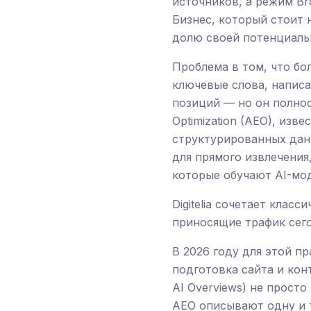
источников, а режим Br
Бизнес, который стоит 
долю своей потенциаль
Проблема в том, что бо
ключевые слова, написа
позиций — но он полнос
Optimization (AEO), изве
структурированных дан
для прямого извлечени
которые обучают AI-мо
Digitelia сочетает кла
приносящие трафик сего
В 2026 году для этой п
подготовка сайта и конт
AI Overviews) не прост
AEO описывают одну и 