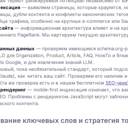
tals теряют ранжируемый потенциал независимо от ка
дексация
— выявляем страницы, которые краулятся, н
ицы, дубли контента и конфликты канонических тегов
ца трафика, особенно на крупных e-commerce или Sa
сайта
— информационная архитектура влияет и на кра
еннего PageRank. Мы картируем текущую архитектуру
ванных данных
— проверяем имеющиеся schema.org-р
 для Organization, Product, Article, FAQ, HowTo и Bre
lts Google, и для извлечения знаний LLM.
овый, пока необязательный стандарт, который подск
 Claude), как читать ваш сайт. Проверяем его наличие 
 (та же проверка есть и в нашем бесплатном
SEO-чеке
 рендеринг
— mobile-first индексация означает, что 
EO. Проблемы с рендерингом JavaScript могут заблоки
ского контента.
ование ключевых слов и стратегия т