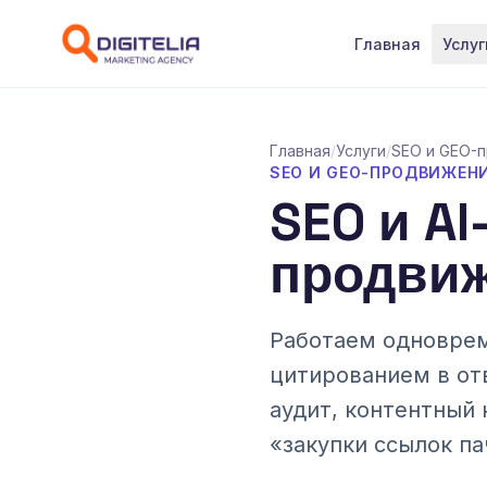
Перейти к содержимому
Главная
Услуг
Главная
/
Услуги
/
SEO и GEO-п
SEO И GEO-ПРОДВИЖЕНИ
SEO и A
продвиже
Работаем одноврем
цитированием в отве
аудит, контентный 
«закупки ссылок па