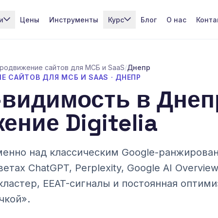
и
Цены
Инструменты
Курс
Блог
О нас
Конта
родвижение сайтов для МСБ и SaaS
/
Днепр
Е САЙТОВ ДЛЯ МСБ И SAAS · ДНЕПР
I-видимость в Днеп
ние Digitelia
енно над классическим Google-ранжирован
тах ChatGPT, Perplexity, Google AI Overvie
кластер, EEAT-сигналы и постоянная оптим
чкой».