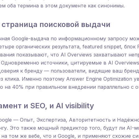
ем оба термина в этом документе как синонимы.
 страница поисковой выдачи
ичная Google-выдача по информационному запросу мо
етыре органических результата, featured snippet, блок 
вания показывают, что AI Overviews захватывают не
 Одновременно источники, цитируемые в AI Overviews
оверия к бренду — пользователи, видящие ваш бренд 
з клика. Именно поэтому Answer Engine Optimization у
рно на 40% при правильном внедрении параллельно с 
ент и SEO, и AI visibility
oogle — Опыт, Экспертиза, Авторитетность и Надёжн
гу. Это также мощный предиктор того, будут ли AI-
 на том же вебе, что и Google, и применяют схожие с