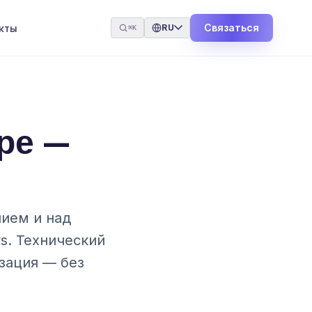
Связаться
кты
RU
⌘K
ре —
ием и над
ws. Технический
изация — без