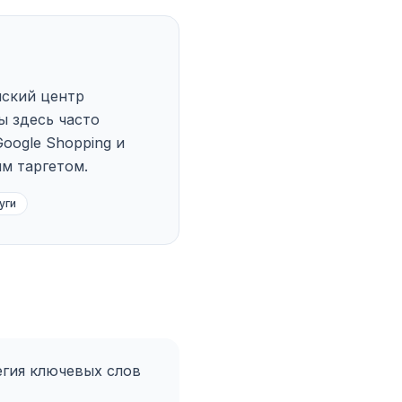
нский центр
ы здесь часто
oogle Shopping и
м таргетом.
уги
егия ключевых слов