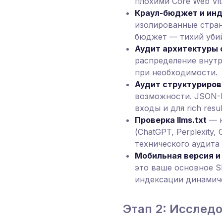
плохими Core Web Vi
Краул-бюджет и ин
изолированные стран
бюджет — тихий убий
Аудит архитектуры 
распределение внутр
при необходимости.
Аудит структуриро
возможности. JSON-LD
входы и для rich resu
Проверка llms.txt
— н
(ChatGPT, Perplexity,
технического аудита
Мобильная версия и
это ваше основное S
индексации динамиче
Этап 2: Исслед