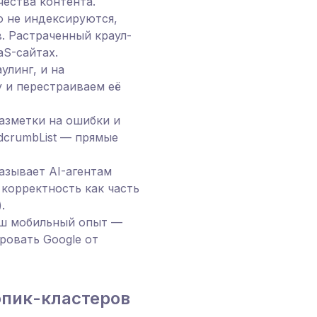
чества контента.
о не индексируются,
. Растраченный краул-
aS-сайтах.
улинг, и на
 и перестраиваем её
азметки на ошибки и
adcrumbList — прямые
азывает AI-агентам
и корректность как часть
).
ваш мобильный опыт —
ровать Google от
опик-кластеров