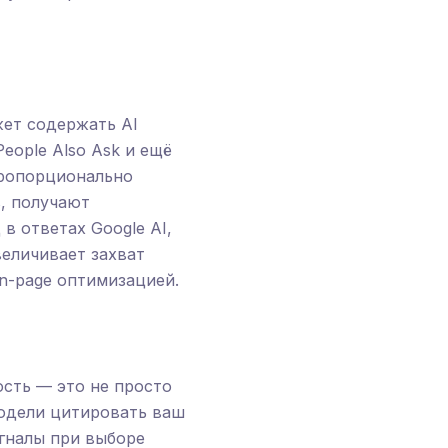
жет содержать AI
People Also Ask и ещё
пропорционально
, получают
в ответах Google AI,
величивает захват
on-page оптимизацией.
ость — это не просто
модели цитировать ваш
игналы при выборе