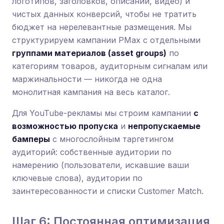
логотипов, заголовков, описаний, видео) и
чистых данных конверсий, чтобы не тратить
бюджет на нерелевантные размещения. Мы
структурируем кампании PMax с отдельными
группами материалов (asset groups)
по
категориям товаров, аудиторным сигналам или
маржинальности — никогда не одна
монолитная кампания на весь каталог.
Для YouTube-рекламы мы строим кампании
с
возможностью пропуска
и
непропускаемые
бамперы
с многослойным таргетингом
аудиторий: собственные аудитории по
намерению (пользователи, искавшие ваши
ключевые слова), аудитории по
заинтересованности и списки Customer Match.
Шаг 6: Постоянная оптимизация